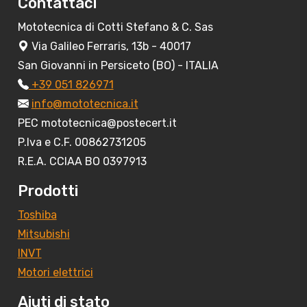
Contattaci
Mototecnica di Cotti Stefano & C. Sas
Via Galileo Ferraris, 13b - 40017
San Giovanni in Persiceto (BO) - ITALIA
+39 051 826971
info@mototecnica.it
PEC mototecnica@postecert.it
P.Iva e C.F. 00862731205
R.E.A. CCIAA BO 0397913
Prodotti
Toshiba
Mitsubishi
INVT
Motori elettrici
Aiuti di stato